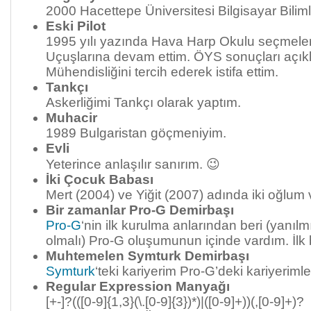
2000 Hacettepe Üniversitesi Bilgisayar Bili
Eski Pilot
1995 yılı yazında Hava Harp Okulu seçmele
Uçuşlarına devam ettim. ÖYS sonuçları açıkl
Mühendisliğini tercih ederek istifa ettim.
Tankçı
Askerliğimi Tankçı olarak yaptım.
Muhacir
1989 Bulgaristan göçmeniyim.
Evli
Yeterince anlaşılır sanırım. 😉
İki Çocuk Babası
Mert (2004) ve Yiğit (2007) adında iki oğlum 
Bir zamanlar Pro-G Demirbaşı
Pro-G
‘nin ilk kurulma anlarından beri (yanı
olmalı) Pro-G oluşumunun içinde vardım. İlk 
Muhtemelen Symturk Demirbaşı
Symturk
‘teki kariyerim Pro-G’deki kariyerimle p
Regular Expression Manyağı
[+-]?(([0-9]{1,3}(\.[0-9]{3})*)|([0-9]+))(,[0-9]+)?