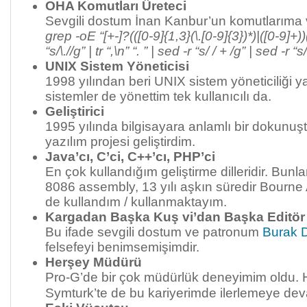
OHA Komutları Üreteci
Sevgili dostum İnan Kanbur’un komutlarıma 
grep -oE “[+-]?(([0-9]{1,3}(\.[0-9]{3})*)|([0-9]+))
“s/\.//g” | tr “,\n” “. ” | sed -r “s/ / + /g” | sed -r 
UNIX Sistem Yöneticisi
1998 yılından beri UNIX sistem yöneticiliği y
sistemler de yönettim tek kullanıcılı da.
Geliştirici
1995 yılında bilgisayara anlamlı bir dokunuştan
yazılım projesi geliştirdim.
Java’cı, C’ci, C++’cı, PHP’ci
En çok kullandığım geliştirme dilleridir. Bunlar
8086 assembly, 13 yılı aşkın süredir Bourne Ag
de kullandım / kullanmaktayım.
Kargadan Başka Kuş vi’dan Başka Editö
Bu ifade sevgili dostum ve patronum
Burak 
felsefeyi benimsemişimdir.
Herşey Müdürü
Pro-G’de bir çok müdürlük deneyimim oldu. 
Symturk’te de bu kariyerimde ilerlemeye de