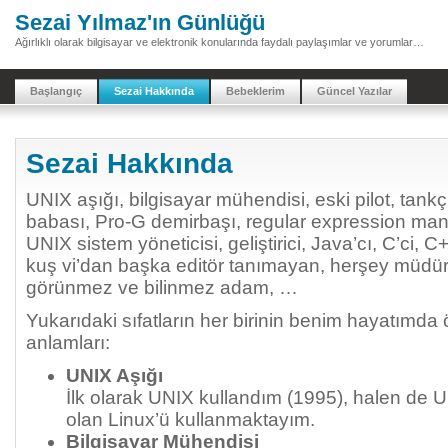
Sezai Yılmaz'ın Günlüğü
Ağırlıklı olarak bilgisayar ve elektronik konularında faydalı paylaşımlar ve yorumlar…
Başlangıç
Sezai Hakkında
Bebeklerim
Güncel Yazılar
Sezai Hakkında
UNIX aşığı, bilgisayar mühendisi, eski pilot, tankçı
babası, Pro-G demirbaşı, regular expression man
UNIX sistem yöneticisi, geliştirici, Java’cı, C’ci,
kuş vi’dan başka editör tanımayan, herşey müdürü
görünmez ve bilinmez adam, …
Yukarıdaki sıfatların her birinin benim hayatımda ö
anlamları:
UNIX Aşığı
İlk olarak UNIX kullandım (1995), halen de UN
olan Linux’ü kullanmaktayım.
Bilgisayar Mühendisi