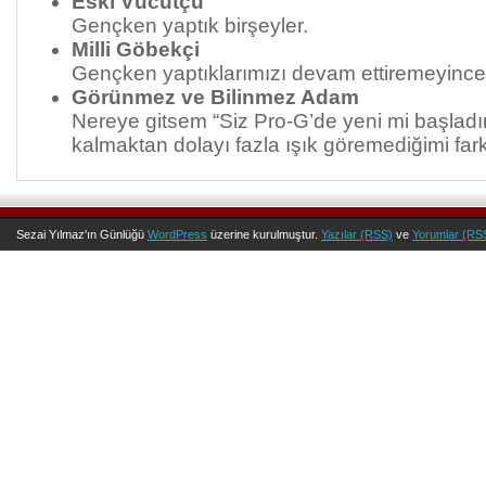
Eski Vücutçu
Gençken yaptık birşeyler.
Milli Göbekçi
Gençken yaptıklarımızı devam ettiremeyince
Görünmez ve Bilinmez Adam
Nereye gitsem “Siz Pro-G’de yeni mi başladın
kalmaktan dolayı fazla ışık göremediğimi fark
Sezai Yılmaz'ın Günlüğü
WordPress
üzerine kurulmuştur.
Yazılar (RSS)
ve
Yorumlar (RS