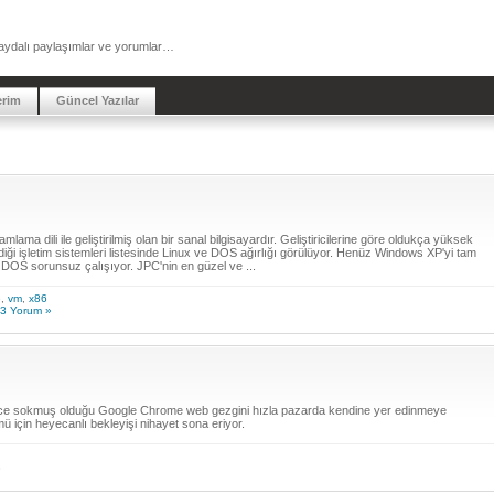
a faydalı paylaşımlar ve yorumlar…
erim
Güncel Yazılar
a dili ile geliştirilmiş olan bir sanal bilgisayardır. Geliştiricilerine göre oldukça yüksek
iği işletim sistemleri listesinde Linux ve DOS ağırlığı görülüyor. Henüz Windows XP'yi tam
 DOS sorunsuz çalışıyor. JPC'nin en güzel ve ...
e
,
vm
,
x86
3 Yorum »
e sokmuş olduğu Google Chrome web gezgini hızla pazarda kendine yer edinmeye
ü için heyecanlı bekleyişi nihayet sona eriyor.
»