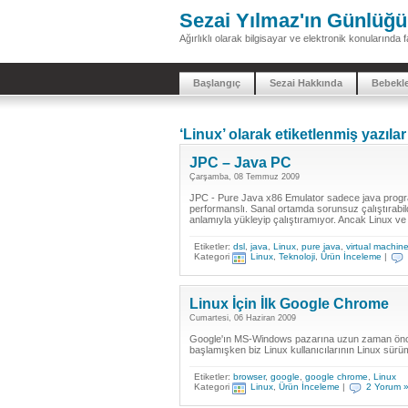
Sezai Yılmaz'ın Günlüğü
Ağırlıklı olarak bilgisayar ve elektronik konularınd
Başlangıç
Sezai Hakkında
Bebekl
‘Linux’ olarak etiketlenmiş yazılar
JPC – Java PC
Çarşamba, 08 Temmuz 2009
JPC - Pure Java x86 Emulator sadece java programlam
performanslı. Sanal ortamda sorunsuz çalıştırabild
anlamıyla yükleyip çalıştıramıyor. Ancak Linux ve
Etiketler:
dsl
,
java
,
Linux
,
pure java
,
virtual machin
Kategori
Linux
,
Teknoloji
,
Ürün İnceleme
|
Linux İçin İlk Google Chrome
Cumartesi, 06 Haziran 2009
Google'ın MS-Windows pazarına uzun zaman önc
başlamışken biz Linux kullanıcılarının Linux sürüm
Etiketler:
browser
,
google
,
google chrome
,
Linux
Kategori
Linux
,
Ürün İnceleme
|
2 Yorum 