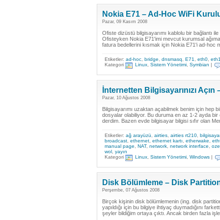
Nokia E71 – Ad-Hoc WiFi Kuru
Pazar, 09 Kasım 2008
Ofiste dizüstü bilgisayarımı kablolu bir bağlantı 
Ofisteyken Nokia E71'imi mevcut kurumsal ağıma
fatura bedellerini kısmak için Nokia E71'i ad-hoc
Etiketler:
ad-hoc
,
bridge
,
dnsmasq
,
E71
,
eth0
,
eth
Kategori
Linux
,
Sistem Yönetimi
,
Symbian
|
İnternetten Bilgisayarınızı Açı
Pazar, 10 Ağustos 2008
Bilgisayarımı uzaktan açabilmek benim için hep bir
dosyalar olabiliyor. Bu duruma en az 1-2 ayda bi
derdim. Bazen evde bilgisayar bilgisi sıfır olan Mert
Etiketler:
ağ arayüzü
,
airties
,
airties rt210
,
bilgisaya
broadcast
,
ethernet
,
ethernet kartı
,
etherwake
,
eth
manual page
,
NAT
,
network
,
network interface
,
oz
wol
,
yayın
Kategori
Linux
,
Sistem Yönetimi
,
Windows
|
Disk Bölümleme – Disk Partitio
Perşembe, 07 Ağustos 2008
Birçok kişinin disk bölümlemenin (ing. disk partit
yapıldığı için bu bilgiye ihtiyaç duymadığını far
şeyler bildiğim ortaya çıktı. Ancak birden fazla iş