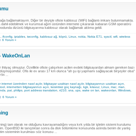
lumu
ile ağa bağlamaktayım. Diğer bir deyişle ofiste kablosuz (WiFi) bağlantı imkanı bulunmamakta.
 dahil edebilmek ve kurumsal ağım üstünden internete çıkararak kabaran GSM operatörü
 modunda dizüstü bilgisayarıma kablosuz olarak bağlamak aklıma geldi.
1
,
ifconfig
,
iptables
,
iwconfig
,
kablosuz ağ
,
köprü
,
Linux
,
nokia
,
Nokia E71
,
sysctl
,
wifi
,
wireless
6 Yorum »
n – WakeOnLan
 ihtiyaç olmuştur. Özellikle ofiste çalışırken acilen evdeki bilgisayardan almam gereken bazı
r düşmüşümdür. Ofis ile ev arası 17 km olunca "ah şu işi yapmamı sağlayacak birşeyler olsa"
'in ...
r internet üzerinden nasıl açılır
,
bilgisayar uzaktan nasıl açılır
,
bilgisayarınızı uzaktan açın
,
tool
,
internetten bilgisayarınızı açın
,
kesintisiz güç kaynağı
,
kgk
,
kılavuz
,
Linux
,
mac
,
man
,
enda
,
pat
,
philips
,
port address translation
,
rt210
,
sna
,
ups
,
wake on lan
,
wakeonlan
,
Windows
,
6 Yorum »
ning
ioning) tam olarak ne olduğunu kavrayamadığını veya kırk yılda bir işletim sistemi kurulumu
kettim. OpenBSD ile tanıştıktan sonra da disk bölümleme konusunda aslında benim de yanlış
letim sisteminin kurulması söz konusu ...