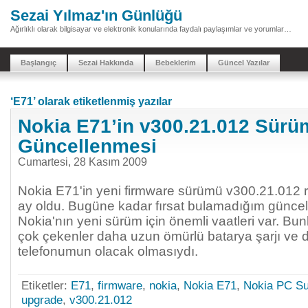
Sezai Yılmaz'ın Günlüğü
Ağırlıklı olarak bilgisayar ve elektronik konularında faydalı paylaşımlar ve yorumlar…
Başlangıç
Sezai Hakkında
Bebeklerim
Güncel Yazılar
‘E71’ olarak etiketlenmiş yazılar
Nokia E71’in v300.21.012 Sür
Güncellenmesi
Cumartesi, 28 Kasım 2009
Nokia E71'in yeni firmware sürümü v300.21.012 re
ay oldu. Bugüne kadar fırsat bulamadığım güncell
Nokia'nın yeni sürüm için önemli vaatleri var. Bu
çok çekenler daha uzun ömürlü batarya şarjı ve 
telefonumun olacak olmasıydı.
Etiketler:
E71
,
firmware
,
nokia
,
Nokia E71
,
Nokia PC Su
upgrade
,
v300.21.012