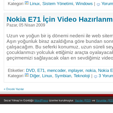
Kategori
Linux
,
Sistem Yönetimi
,
Windows
|
Yorum
Nokia E71 İçin Video Hazırlanm
Pazar, 05 Nisan 2009
Uzun ve yoğun bir iş dönemi nedeni ile web site
Aşırı yoğunluk biraz azaldığına göre bundan so
çalışacağım. Bu seferki konumuz, uzun süreli sey
çocuklarımızı yolculuk ettiğimiz araçta oyalayacak
geçirmemizi sağlayacak olan en sevdiğimiz videol
Etiketler:
DVD
,
E71
,
mencoder
,
mplayer
,
nokia
,
Nokia 
Kategori
Diğer
,
Linux
,
Symbian
,
Teknoloji
|
3 Yoru
« Önceki Yazılar
Sezai Yılmaz'ın Günlüğü
WordPress
üzerine kurulmuştur.
Yazılar (RSS)
ve
Yorumlar (RS