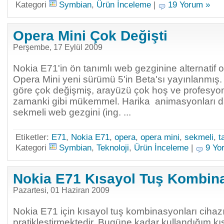
Kategori
Symbian
,
Ürün İnceleme
|
19 Yorum »
Opera Mini Çok Değişti
Perşembe, 17 Eylül 2009
Nokia E71'in ön tanımlı web gezginine alternatif
Opera Mini yeni sürümü 5'in Beta'sı yayınlanmış.
göre çok değişmiş, arayüzü çok hoş ve profesyon
zamanki gibi mükemmel. Harika animasyonları da v
sekmeli web gezgini (ing. ...
Etiketler:
E71
,
Nokia E71
,
opera
,
opera mini
,
sekmeli
,
t
Kategori
Symbian
,
Teknoloji
,
Ürün İnceleme
|
9 Yo
Nokia E71 Kısayol Tuş Kombina
Pazartesi, 01 Haziran 2009
Nokia E71 için kısayol tuş kombinasyonları cihaz
pratikleştirmektedir. Bugüne kadar kullandığım kıs