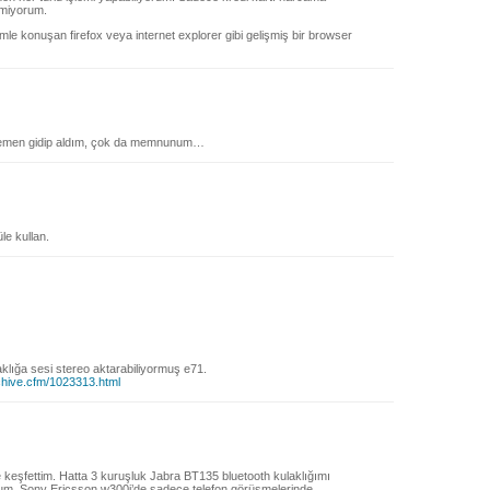
yemiyorum.
mle konuşan firefox veya internet explorer gibi gelişmiş bir browser
hemen gidip aldım, çok da memnunum…
e kullan.
klığa sesi stereo aktarabiliyormuş e71.
rchive.cfm/1023313.html
de keşfettim. Hatta 3 kuruşluk Jabra BT135 bluetooth kulaklığımı
orum. Sony Ericsson w300i’de sadece telefon görüşmelerinde