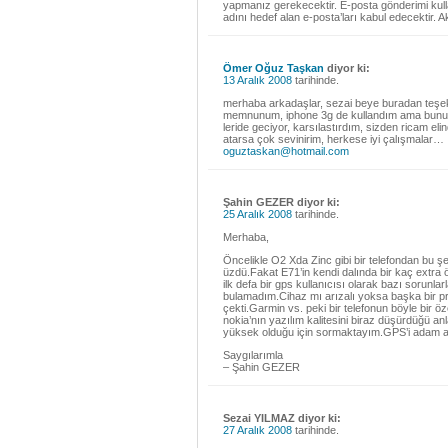
yapmanız gerekecektir. E-posta gönderimi kullan
adını hedef alan e-posta’ları kabul edecektir. 
Ömer Oğuz Taşkan
diyor ki:
13 Aralık 2008
tarihinde.
merhaba arkadaşlar, sezai beye buradan teşekk
memnunum, iphone 3g de kullandım ama bunu ye
leride geciyor, karsılastırdım, sizden ricam el
atarsa çok sevinirim, herkese iyi çalışmalar…
oguztaskan@hotmail.com
Şahin GEZER diyor ki:
25 Aralık 2008
tarihinde.
Merhaba,
Öncelikle O2 Xda Zinc gibi bir telefondan bu şe
üzdü.Fakat E71’in kendi dalında bir kaç extra
ilk defa bir gps kullanıcısı olarak bazı sorunl
bulamadım.Cihaz mı arızalı yoksa başka bir pro
çekti.Garmin vs. peki bir telefonun böyle bir 
nokia’nın yazılım kalitesini biraz düşürdüğü a
yüksek olduğu için sormaktayım.GPS’i adam ak
Saygılarımla
– Şahin GEZER
Sezai YILMAZ diyor ki:
27 Aralık 2008
tarihinde.