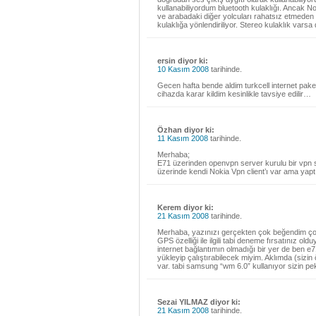
kullanabiliyordum bluetooth kulaklığı. Ancak N
ve arabadaki diğer yolcuları rahatsız etmeden 
kulaklığa yönlendiriliyor. Stereo kulaklık varsa 
ersin diyor ki:
10 Kasım 2008
tarihinde.
Gecen hafta bende aldim turkcell internet pake
cihazda karar kildim kesinlikle tavsiye edilir…
Özhan diyor ki:
11 Kasım 2008
tarihinde.
Merhaba;
E71 üzerinden openvpn server kurulu bir vpn
üzerinde kendi Nokia Vpn client’ı var ama yapt
Kerem diyor ki:
21 Kasım 2008
tarihinde.
Merhaba, yazınızı gerçekten çok beğendim çok 
GPS özelliği ile ilgili tabi deneme fırsatınız 
internet bağlantımın olmadığı bir yer de ben e71
yükleyip çalıştırabilecek miyim. Aklımda (sizin
var. tabi samsung “wm 6.0” kullanıyor sizin pek
Sezai YILMAZ diyor ki:
21 Kasım 2008
tarihinde.