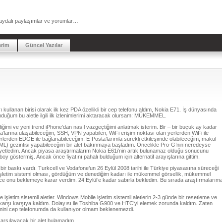
a faydalı paylaşımlar ve yorumlar…
erim
Güncel Yazılar
rı kullanan birisi olarak ilk kez PDA özellikli bir cep telefonu aldım, Nokia E71. İş dünyasında
duğum bu aletle ilgili ilk izlenimlerimi aktaracak olursam: MÜKEMMEL.
iğimi ve yeni trend iPhone’dan nasıl vazgeçtiğimi anlatmak isterim. Bir – bir buçuk ay kadar
a’larına ulaşabileceğim, SSH, VPN yapabilen, WiFi erişim noktası olan yerlerden WiFi ile
lerden EDGE ile bağlanabileceğim, E-Posta’larımla sürekli etkileşimde olabileceğim, makul
L) gezintisi yapabileceğim bir alet bakınmaya başladım. Öncelikle Pro-G’nin neredeyse
iyetledim. Ancak piyasa araştırmalarım Nokia E61i’nin artık bulunamaz olduğu sonucunu
boy göstermiş. Ancak önce fiyatını pahalı bulduğum için alternatif arayışlarına gittim.
baskı vardı. Turkcell ve Vodafone’un 26 Eylül 2008 tarihi ile Türkiye piyasasına süreceği
işletim sistemi olması, gördüğüm ve denediğim kadarı ile mükemmel görsellik, mükemmel
 onu beklemeye karar verdim. 24 Eylül’e kadar sabırla bekledim. Bu sırada araştırmalarım
 işletim sistemli aletler. Windows Mobile işletim sistemli aletlerin 2-3 günde bir resetleme ve
le karşı karşıya kaldım. Dolayısı ile Toshiba G900 ve HTC’yi elemek zorunda kaldım. Zaten
temini cep telefonumda da kullanıyor olmam beklenemezdi.
karşılayacak bir alet bulamadım.