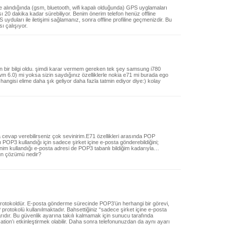
ne alındığında (gsm, bluetooth, wifi kapalı olduğunda) GPS uyglamaları
sı 20 dakika kadar sürebiliyor. Benim önerim telefon henüz offline
yduları ile iletişimi sağlamanız, sonra offline profiline geçmenizdir. Bu
ı çalışıyor.
an bir bilgi oldu. şimdi karar vermem gereken tek şey samsung i780
m 6.0) mi yoksa sizin saydığınız özelliklerle nokia e71 mi burada ego
ngisi elime daha şık geliyor daha fazla tatmin ediyor diye:) kolay
a cevap verebilirseniz çok sevinirim.E71 özellikleri arasında POP
ıcı POP3 kullandığı için sadece şirket içine e-posta gönderebildiğini;
im kullandığı e-posta adresi de POP3 tabanlı bildiğim kadarıyla…
nun çözümü nedir?
 protokoldür. E-posta gönderme sürecinde POP3’ün herhangi bir görevi,
protokolü kullanılmaktadır. Bahsettiğiniz “sadece şirket içine e-posta
dır. Bu güvenlik ayarına takılı kalmamak için sunucu tarafında
ion’ı etkinleştirmek olabilir. Daha sonra telefonunuzdan da aynı ayarı