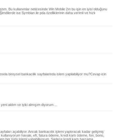
ıştım. Bu kullanımlar neticesinde Win Mobile 2ın bu işin en iyisi olduğunu
dilerde ise Symbian ile pda özelliklerinin daha verimli ve hızlı
ela bireysel bankacilik sayfalarinda islem yapilabiliyor mu?Cevap icin
 yeni aldım ve iyiki almışım diyorum…
yfaları açabiliyor. Ancak bankacılık işlemi yaptıracak kadar gelişmiş
 kullanıyorum havale, eft, fatura ödeme, kredi kartı ödeme, fon, bono,
men her türlü işlemi yapabiliyorum. Sadece kredi kartı harcama