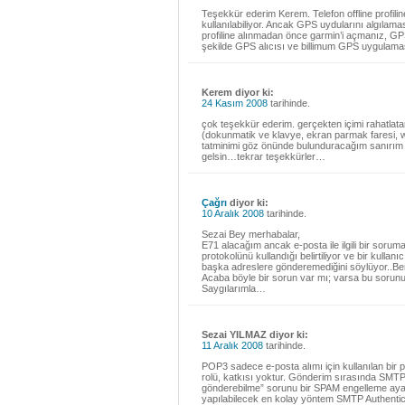
Teşekkür ederim Kerem. Telefon offline profili
kullanılabiliyor. Ancak GPS uydularını algılama
profiline alınmadan önce garmin’i açmanız, GPS u
şekilde GPS alıcısı ve billimum GPS uygulamas
Kerem diyor ki:
24 Kasım 2008
tarihinde.
çok teşekkür ederim. gerçekten içimi rahatlat
(dokunmatik ve klavye, ekran parmak faresi, w
tatminimi göz önünde bulunduracağım sanırım ha
gelsin…tekrar teşekkürler…
Çağrı
diyor ki:
10 Aralık 2008
tarihinde.
Sezai Bey merhabalar,
E71 alacağım ancak e-posta ile ilgili bir sorum
protokolünü kullandığı belirtiliyor ve bir kullan
başka adreslere gönderemediğini söylüyor..Ben
Acaba böyle bir sorun var mı; varsa bu soru
Saygılarımla…
Sezai YILMAZ diyor ki:
11 Aralık 2008
tarihinde.
POP3 sadece e-posta alımı için kullanılan bir
rolü, katkısı yoktur. Gönderim sırasında SMTP 
gönderebilme” sorunu bir SPAM engelleme ayarı
yapılabilecek en kolay yöntem SMTP Authenticat