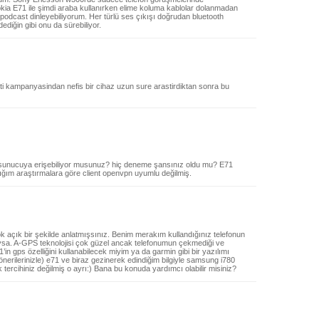
okia E71 ile şimdi araba kullanırken elime koluma kablolar dolanmadan
podcast dinleyebiliyorum. Her türlü ses çıkışı doğrudan bluetooth
dediğin gibi onu da sürebiliyor.
ti kampanyasindan nefis bir cihaz uzun sure arastirdiktan sonra bu
 sunucuya erişebiliyor musunuz? hiç deneme şansınız oldu mu? E71
ığım araştırmalara göre client openvpn uyumlu değilmiş.
açık bir şekilde anlatmışsınız. Benim merakım kullandığınız telefonun
olduysa. A-GPS teknolojisi çok güzel ancak telefonumun çekmediği ve
’in gps özelliğini kullanabilecek miyim ya da garmin gibi bir yazılımı
 önerilerinizle) e71 ve biraz gezinerek edindiğim bilgiyle samsung i780
 tercihiniz değilmiş o ayrı:) Bana bu konuda yardımcı olabilir misiniz?