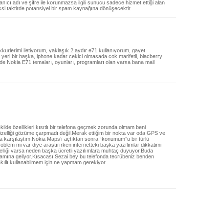
ıcı adı ve şifre ile korunmazsa ilgili sunucu sadece hizmet ettiği alan
Aksi taktirde potansiyel bir spam kaynağına dönüşecektir.
urlerimi iletiyorum, yaklaşık 2 aydır e71 kullanıyorum, gayet
ri bir başka, iphone kadar cekici olmasada cok marifetli, blacberry
inde Nokia E71 temaları, oyunları, programları olan varsa bana mail
kilde özellikleri kısıtlı bir telefona geçmek zorunda olmam beni
 özelliği gözüme çarpmadı değil.Merak ettiğim bir nokta var oda GPS ve
arla karşılaştım.Nokia Maps’ı açtıktan sonra “konumum”u bir türlü
blem mi var diye araştırırken internetteki başka yazılımlar dikkatimi
özelliği varsa neden başka ücretli yazılımlara muhtaç duyuyor.Buda
nlamına geliyor.Kısacası Sezai bey bu telefonda tecrübeniz benden
ıllı kullanabilmem için ne yapmam gerekiyor.