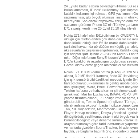
24 Eylül’e kadar sabırla beklediğim iPhone 3G ile 
kullanılamaması, iTunes’u kullanmayı şart koşmas
kulaklık kullanımı için olması, GPS yazılımının Go
sağlamaması, gibi birçok olumsuz, insanın elini
üzereydim. Son olarak http://www.ereyon.com.tr’d
satılanını görünce iPhone 3G’nin Türkiye şartları
E71 siparişi verdim ve 25 Eylül 13:10 itibari ile el
Nokia E71 halefi olan E61i gibi tam bir QWERTY kl
olduğu için telefon enden çok daha dar ve ele av
daha küçük olduğu için E61i’e oranla daha keskin
şarj aleti hayatımda gördüğüm en küçük şarj aleti, to
aksesuarların girişlerini engellemiyor. Kulaklık gi
için adaptor şart. İçinde 2 GB’lık bir MicroSD hafız
çıktı. Diğer telefonum SonyEricsson Walkman seris
E71’in kulaklığı ile arzuladığım güçlü bass sesin
Görsel olarak elime geçen malzemeler ve izlenimle
Nokia E71 110 MB dahili hafıza (RAM) ve 120 MB d
alıcısı, 3.2 MP flash’lı kamera, önde 3G ile vid
için ışık sensörü gibi özellikleri mevcut. İçinde 
barcod okuyucu (kamerası ile çektiği mobile barcode
dönüştürüyor), Word, Excel, PowerPoint dosyaları
Telefon hafızası ve hafıza kartını şifreleme yazılı
gerekiyor), Mail for Exchange, IMAP4, POP3, SM
yapma fırsatım olmadı), ZIP oluşturma ve açma, b
gönderebilme, Text to Speech (İngilizce, Türkçe, … o
olarak anlayıp okuyor), başta İngilizce olmak üzere
Talk, SIP voip telefon, Macromedia Flash Player Li
Player, Hesap makinesi, Dosya yöneticisi, İçerisine 
dönüştürücü, sesli komut sistemi gibi birçok yazılı
kullanabileceğiniz veya deneme sürümü olarak test 
arayan numaraya göre farklı davranışlar yaptırman
ve haritada çizebilen SportsTracker, iki adet oyun
faydalı, ve bağlama bağımlı (ing. in context) olar