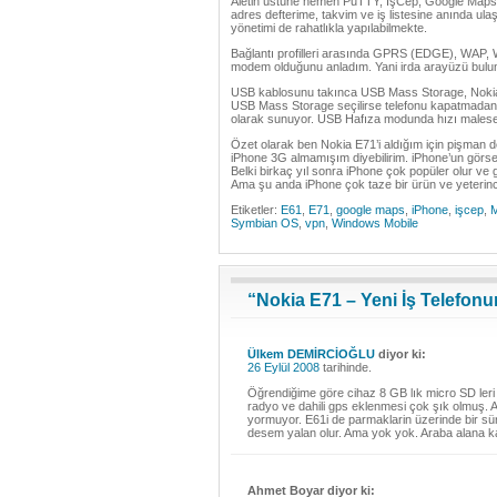
Aletin üstüne hemen PuTTY, İşCep, Google Maps, G
adres defterime, takvim ve iş listesine anında
yönetimi de rahatlıkla yapılabilmekte.
Bağlantı profilleri arasında GPRS (EDGE), WAP, 
modem olduğunu anladım. Yani irda arayüzü bulun
USB kablosunu takınca USB Mass Storage, Nokia P
USB Mass Storage seçilirse telefonu kapatmadan s
olarak sunuyor. USB Hafıza modunda hızı malese
Özet olarak ben Nokia E71’i aldığım için pişman de
iPhone 3G almamışım diyebilirim. iPhone’un görse
Belki birkaç yıl sonra iPhone çok popüler olur ve g
Ama şu anda iPhone çok taze bir ürün ve yeterinc
Etiketler:
E61
,
E71
,
google maps
,
iPhone
,
işcep
,
M
Symbian OS
,
vpn
,
Windows Mobile
“Nokia E71 – Yeni İş Telefon
Ülkem DEMİRCİOĞLU
diyor ki:
26 Eylül 2008
tarihinde.
Öğrendiğime göre cihaz 8 GB lık micro SD leri 
radyo ve dahili gps eklenmesi çok şık olmuş. 
yormuyor. E61i de parmaklarin üzerinde bir s
desem yalan olur. Ama yok yok. Araba alana k
Ahmet Boyar diyor ki: