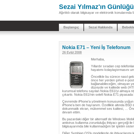
Sezai Yılmaz'ın Günlüğü
Ağırlıklı olarak bilgisayar ve elektronik konularınd
Başlangıç
Sezai Hakkında
Bebekl
Nokia E71 – Yeni İş Telefonum
26 Eylül 2008
Merhaba,
Yıllardır sıradan cep telefonla
hayatımı kolaylaştırmasını um
Öncelikle bu sürece nasıl geld
önce her yerden şirket e-post
bağlanabileceğim, olmayan yer
düzeyde ve kalitede web (HTM
kurumsal telefonu sayılan Nokia E61i’yi almaya n
çıkarttı. Nokia E61i’nin selefi Nokia E71 piyasada 
Çevremde iPhone’a yönelmem konusunda yoğun bir 
iPhone’a ben de hayranım. Özellikle altında BSD 
dokunmatik ekran, mükemmel ses kalitesi, … Önce
devam ettim.
Bu pazardaki diğer bir alternatif de Windows Mobile
antivirus kullanma zorunluluğu ihtiyacı gerçeği i
bilgisayarımda bile kullanmadığım bir işletim sis
Diğer Symbian OS’lu modellerde de ihtiyaçlarımı 