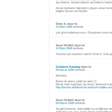
ayrıntılarını, hesap kullanım ayrıntılarını izle
Ancak bankanın bilgi işlem çalışanı olsam beni
değilse hizmet vermezdim.
Ömer A. diyor ki:
23 Ekim 2008
tarihinde.
çok güzel anlatmışssınız. Okuduktan sonra 
Sezai YILMAZ diyor ki:
24 Ekim 2008
tarihinde.
Yorumun için teşekkür ederim Ömer A. Güle gül
Gokdeniz Karadag
diyor ki:
09 Kasım 2008
tarihinde.
Merhaba,
Benim de aklımı çeldin bu alete 🙂
Merak eden başkaları da olursa, bluetooth kula
http://forums.whirlpool.net.au/forum-replies-a
Sezai YILMAZ diyor ki:
09 Kasım 2008
tarihinde.
Sevgili Gökdeniz. Bahsettiğin bu özelliği ben 
doğrudan ses çıkış aygıtı olarak kullanabiliy