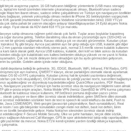
ilgili birçok araştırma yaptım. 16 GB hafızanın bildiğimiz yöntemlerle (USB mass storage)
ı, laptop’ımı kendi üzerinden internete çıkaramayacak olması, Bluetooth’unun sadece
ogle Maps’ten ibaret olması, sadece online çalışabilmesi ve Türkiye için navigasyon özellikler
 kolunu bağlayan, yetenek yoksunluğu olması nedeni ile iPhone 3G bekleyişinden vazgeçmek
e KVK garantili (muhtemelen Turkcell veya Vodafone sürümlerinden birisi) 1500 YTL’ye
nda çok daha pahalı bir yatırım olacağını anlayıp VatanBilgisayardan 24 Eylül akşamı Nokia
ime ulaştı. Fiyat olarak da KDV dahil 818 YTL’ye mal oldu.
avyeye sahip olmasına rağmen şekil olarak çok farklı. Tuşlar arası boşluklar kapatılmış
uca sığar duruma gelmiş. Telefon daraltılmış olsa da ekran çözünürlüğü aynı (320×240) ve
 ve net bir görüntü sağlamakta. Kasası oldukça şık ve oturaklı görünmekte. Kutudan çıkan
praksız fiş gibi birşey. Ayrıca şarj aletinin ayrı bir girişi olduğu için USB, kulaklık gibi diğer
rişi 2 mm çapında standart mikrofonlu stereo jack, normal 3.5 mm’lik stereo kulaklık kullanımı
a kartı takılı olarak geldi. Ayrıca USB kablosu, kulaklık, deri kılıf ve bilek askısı da kutudan
inden olduğu için kulaklıktaki ses kalitesi beklentim oldukça yüksek ve ne yazık ki Nokia
i duyamadım. Çok sık müzik dinleyen birisi olmadığım için bu ayıbı görmezden geliyorum.
rim bu şekilde. Gelelim aletin içinde neler olduğuna.
ahili depolama belleği ile gelmekte. 3G, EDGE, Bluetooth, WiFi, Infrared, FM Radyo, GPS
eo görüşmesi için ayrı kamera, QWERTY klavye, ekran parlaklığını otomatik olarak ayarlamak
Symbian OS 60 v3 FP1 çalışmakta. Kutudan çıkmış hali ile içindeki yazılımlara değinirsek;
’ları çok hızlı okuyabiliyor), OCR (kamerası ile çektiği yazıları text’e, karvizitleri bağlantıy
nızı açabileceğiniz ve düzenleyip kaydedebileceğiniz QuickOffice yazılımı, PDF Reader,
mı, Navigasyon yazılımı (Türkiye için harita ücretsiz olsa da navigasyon bilgilerini satın almak
TP gibi e-posta erişim araçları, Nokia Mobile VPN (henüz OpenBSD ile VPN kurma çalışması
luetooth ile kablosuz klavye kullanımı, HPJetDirect portuna doğrudan yazıcı çıktısı
larak çalışıyor ve ilave diller ücretsiz olarak indirilebiliyor, gelen SMS’lerin dilini otomatik
 ücretsiz indirilebilen sözlükler hem de text to speech ile sesli telaffuzu da dahil, Push to
te, Java (J2ME/MIDP), Web gezgini (javascript çalıştırabiliyor, flash oynatabiliyor), Real
resim / ses gibi bileşenler konulabilen zengin metin not defteri, basit not defteri, birim
m ve özellik beraberinde geliyor. Hatta Nokia’nın sitesinden ücretsiz olarak indirip
edebileceğiniz F-Secure Mobile Security, Ülke ve şehir haritaları, birçok dilde sözlük,
ızı sağlayan Advanced Call Manager, GPS ile spor aktivitelerinizi takip edip raporlayabilen
 gibi yazılımlar da mevcut. Nokia E71’in kendi içindeki yardım özelliği oldukça kapsamlı,
ak çalışmakta.