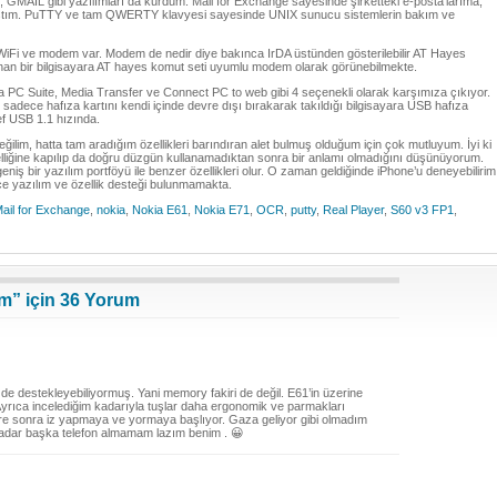
MAIL gibi yazılımları da kurdum. Mail for Exchange sayesinde şirketteki e-posta’larıma,
 ulaştım. PuTTY ve tam QWERTY klavyesi sayesinde UNIX sunucu sistemlerin bakım ve
WiFi ve modem var. Modem de nedir diye bakınca IrDA üstünden gösterilebilir AT Hayes
an bir bilgisayara AT hayes komut seti uyumlu modem olarak görünebilmekte.
C Suite, Media Transfer ve Connect PC to web gibi 4 seçenekli olarak karşımıza çıkıyor.
adece hafıza kartını kendi içinde devre dışı bırakarak takıldığı bilgisayara USB hafıza
f USB 1.1 hızında.
ğilim, hatta tam aradığım özellikleri barındıran alet bulmuş olduğum için çok mutluyum. İyi ki
lliğine kapılıp da doğru düzgün kullanamadıktan sonra bir anlamı olmadığını düşünüyorum.
eniş bir yazılım portföyü ile benzer özellikleri olur. O zaman geldiğinde iPhone’u deneyebilirim
e yazılım ve özellik desteği bulunmamakta.
ail for Exchange
,
nokia
,
Nokia E61
,
Nokia E71
,
OCR
,
putty
,
Real Player
,
S60 v3 FP1
,
um” için 36 Yorum
de destekleyebiliyormuş. Yani memory fakiri de değil. E61’in üzerine
Ayrıca incelediğim kadarıyla tuşlar daha ergonomik ve parmakları
üre sonra iz yapmaya ve yormaya başlıyor. Gaza geliyor gibi olmadım
adar başka telefon almamam lazım benim . 😀