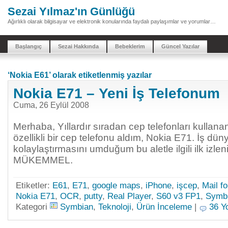
Sezai Yılmaz'ın Günlüğü
Ağırlıklı olarak bilgisayar ve elektronik konularında faydalı paylaşımlar ve yorumlar…
Başlangıç
Sezai Hakkında
Bebeklerim
Güncel Yazılar
‘Nokia E61’ olarak etiketlenmiş yazılar
Nokia E71 – Yeni İş Telefonum
Cuma, 26 Eylül 2008
Merhaba, Yıllardır sıradan cep telefonları kullanan
özellikli bir cep telefonu aldım, Nokia E71. İş dü
kolaylaştırmasını umduğum bu aletle ilgili ilk izle
MÜKEMMEL.
Etiketler:
E61
,
E71
,
google maps
,
iPhone
,
işcep
,
Mail f
Nokia E71
,
OCR
,
putty
,
Real Player
,
S60 v3 FP1
,
Symb
Kategori
Symbian
,
Teknoloji
,
Ürün İnceleme
|
36 Y