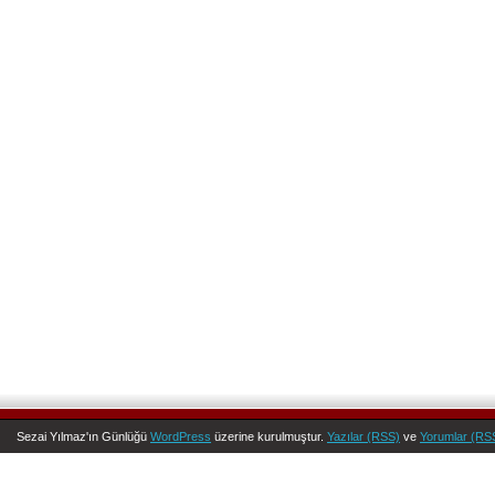
Sezai Yılmaz'ın Günlüğü
WordPress
üzerine kurulmuştur.
Yazılar (RSS)
ve
Yorumlar (RS