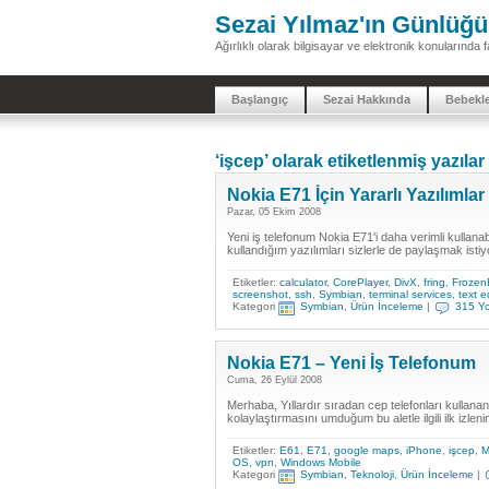
Sezai Yılmaz'ın Günlüğü
Ağırlıklı olarak bilgisayar ve elektronik konularınd
Başlangıç
Sezai Hakkında
Bebekl
‘işcep’ olarak etiketlenmiş yazılar
Nokia E71 İçin Yararlı Yazılımlar
Pazar, 05 Ekim 2008
Yeni iş telefonum Nokia E71'i daha verimli kullanab
kullandığım yazılımları sizlerle de paylaşmak isti
Etiketler:
calculator
,
CorePlayer
,
DivX
,
fring
,
Frozen
screenshot
,
ssh
,
Symbian
,
terminal services
,
text e
Kategori
Symbian
,
Ürün İnceleme
|
315 Y
Nokia E71 – Yeni İş Telefonum
Cuma, 26 Eylül 2008
Merhaba, Yıllardır sıradan cep telefonları kullanan
kolaylaştırmasını umduğum bu aletle ilgili ilk iz
Etiketler:
E61
,
E71
,
google maps
,
iPhone
,
işcep
,
M
OS
,
vpn
,
Windows Mobile
Kategori
Symbian
,
Teknoloji
,
Ürün İnceleme
|