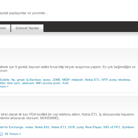
a faydalı paylaşımlar ve yorumlar…
erim
Güncel Yazılar
ilmek için 9 günlük bayram tatilini fırsat bilip birçok araştırma yaptım. En çok beğendiğim ve
yorum.
Bubble
,
ftp
,
gmail
,
İş Bankası
,
işcep
,
J2ME
,
MIDP
,
midpssh
,
Nokia E71
,
NTP
,
putty
,
rdesktop
,
ditor
,
time sync
,
webcam
,
WiFi access point
,
Xvid
orum »
 birisi olarak ilk kez PDA özellikli bir cep telefonu aldım, Nokia E71. İş dünyasında hayatımı
lenimlerimi aktaracak olursam: MÜKEMMEL.
ail for Exchange
,
nokia
,
Nokia E61
,
Nokia E71
,
OCR
,
putty
,
Real Player
,
S60 v3 FP1
,
Symbian
36 Yorum »