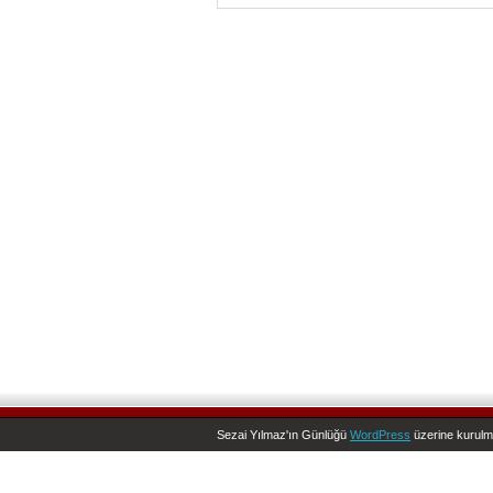
Sezai Yılmaz'ın Günlüğü
WordPress
üzerine kurulm